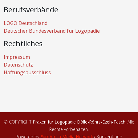
Berufsverbände
LOGO Deutschland
Deutscher Bundesverband für Logopädie
Rechtliches
Impressum
Datenschutz
Haftungsausschluss
© COPYRIGHT
Praxen für Logopädie Dölle-Röhrs-Ezeh-Tasch
. Alle
Rechte vorbehalten.
Powered by
EuroAfrica Media Network
.
/ Konzept und